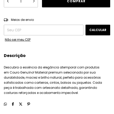
ALTERAR CEP
Entregas para o CEP:
Meios de envio
CALCULAR
Não sei meu CEP
Descrição
Descubra a essência da elegância atemporal com produtos
em Couro Genuíno! Material premium selecionado por sua
durabilidade, maciez e brilho natural, perfeito para acessórios
sofisticados como carteiras, cintos, bolsas ou jaquetas. Cada
peça é trabalhada com artesanato detalhado, garantindo
costuras reforçadas e acabamento impecável.