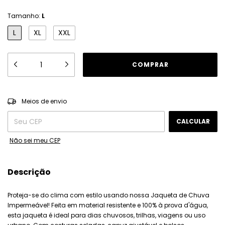
Tamanho:
L
L
XL
XXL
ALTERAR CEP
Entregas para o CEP:
Meios de envio
CALCULAR
Não sei meu CEP
Descrição
Proteja-se do clima com estilo usando nossa Jaqueta de Chuva
Impermeável! Feita em material resistente e 100% à prova d'água,
esta jaqueta é ideal para dias chuvosos, trilhas, viagens ou uso