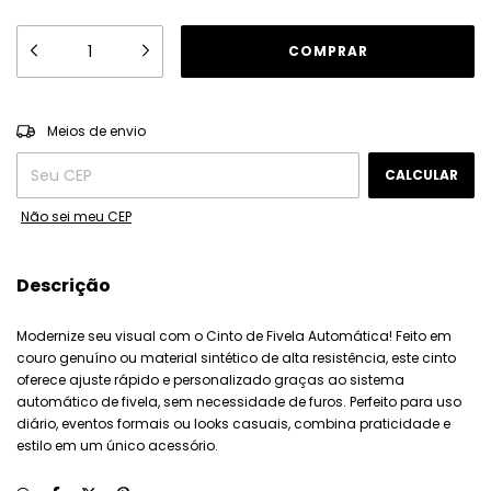
ALTERAR CEP
Entregas para o CEP:
Meios de envio
CALCULAR
Não sei meu CEP
Descrição
Modernize seu visual com o Cinto de Fivela Automática! Feito em
couro genuíno ou material sintético de alta resistência, este cinto
oferece ajuste rápido e personalizado graças ao sistema
automático de fivela, sem necessidade de furos. Perfeito para uso
diário, eventos formais ou looks casuais, combina praticidade e
estilo em um único acessório.