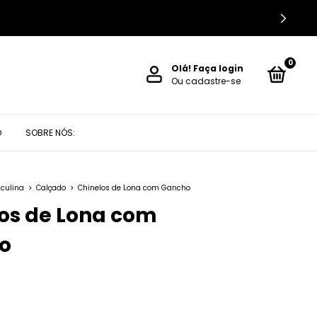
0
Olá!
Faça login
Ou cadastre-se
O
SOBRE NÓS:
culina
>
Calçado
>
Chinelos de Lona com Gancho
os de Lona com
o