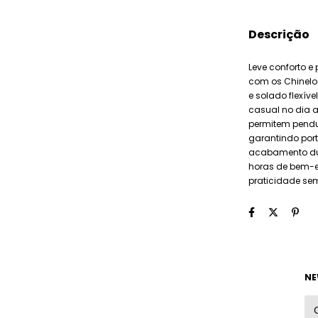
Descrição
Leve conforto 
com os Chinelos
e solado flexíve
casual no dia a
permitem pendu
garantindo port
acabamento dur
horas de bem-e
praticidade sem
NE