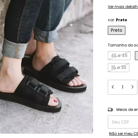
Ver mais detalh
cor:
Preto
Preto
Tamanho do s
45 a 46
35 a 36
Entregas para o
Meios de e
Não sei meu C